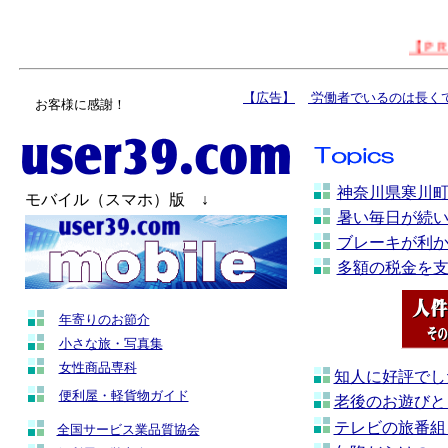
お客様に感謝！
神奈川県寒川
モバイル（スマホ）版 ↓
暑い毎日が続
ブレーキが利
多額の税金を
年寄りのお節介
小さな旅・写真集
女性商品専科
知人に好評でし
便利屋・軽貨物ガイド
老後のお遊びと
テレビの旅番組
全国サービス業品質協会