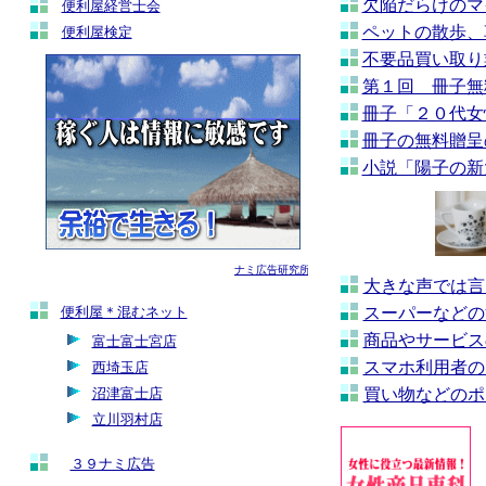
欠陥だらけのマ
便利屋経営士会
ペットの散歩、
便利屋検定
不要品買い取り
第１回 冊子無
冊子「２０代女
冊子の無料贈呈
小説「陽子の新
大きな声では言
便利屋＊混むネット
スーパーなどの
商品やサービス
富士富士宮店
スマホ利用者の
西埼玉店
沼津富士店
買い物などのポ
立川羽村店
３９ナミ広告